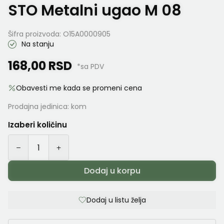
STO Metalni ugao M 08
Šifra proizvoda:
O15A0000905
Na stanju
168,00
RSD
*sa PDV
Obavesti me kada se promeni cena
Prodajna jedinica:
kom
Izaberi količinu
Dodaj u korpu
Dodaj u listu želja