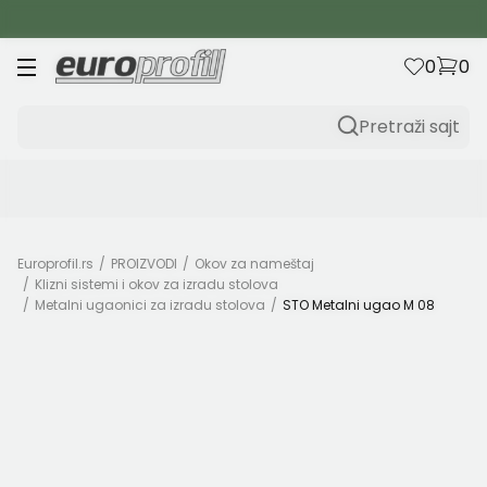
B2C
0
0
Pretraži sajt
Saznajte prvi o najboljim ponudama
Prijavite se na naš newsletter i budite uvek u toku sa
novitetima iz EURO-PROFIL-a.
Unesite Vašu e‑mail adresu da biste se prijavili na newsletter.
Europrofil.rs
PROIZVODI
Okov za nameštaj
Klizni sistemi i okov za izradu stolova
Prijavi se
Metalni ugaonici za izradu stolova
STO Metalni ugao M 08
Potvrđujem da imam 18 godina ili više i da sam pročitao,
razumeo i slažem se sa
politikom privatnosti