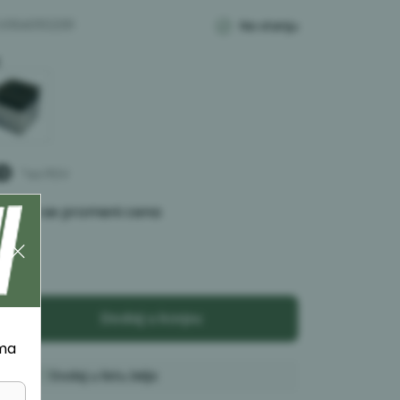
O06A0102291
Na stanju
D
*sa PDV
 kada se promeni cena
a:
kom
u
Dodaj u korpu
ima
Dodaj u listu želja