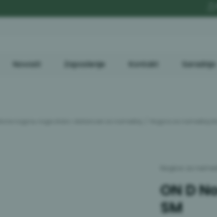
B2C
Besplatn
Novosti
Zaposlenje
Kontakt
Saradnja
ivne nogice, noge stola i distanceri za nameštaj
Nogice za nameštaj kl
Nogice za nameš
ON D Noga
SM