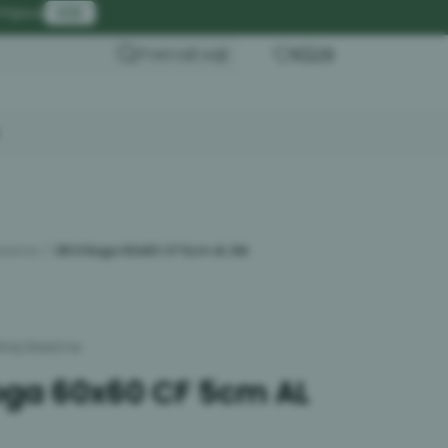
a isporuka za iznos preko 20.000 rsd
Prijava
B2B
Pretraži sajt
0
0
asične
ON D Noga 60x60 CF 5cm AL SM
taj klasične
 60x60 CF 5cm AL