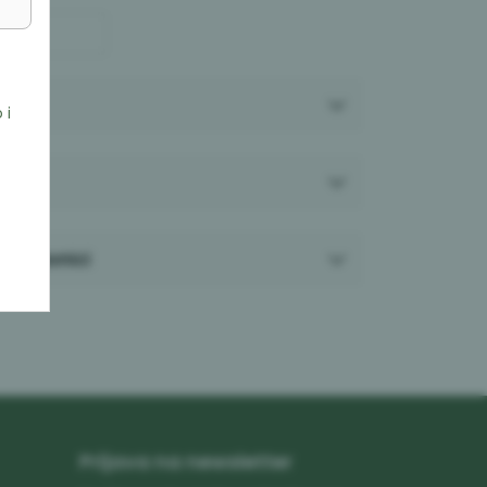
 i
a
prodavnici
Prijava na newsletter