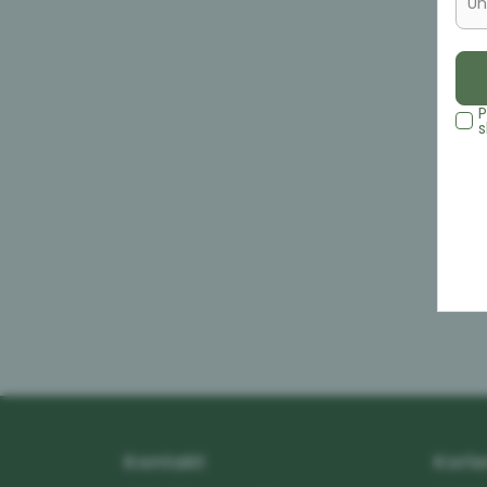
Un
P
s
Kontakt
Koris