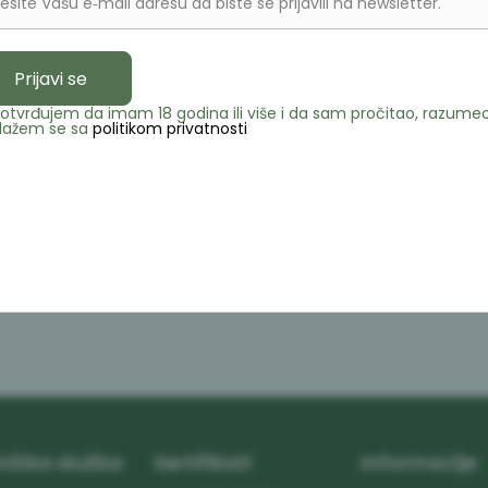
esite Vašu e‑mail adresu da biste se prijavili na newsletter.
PDF brošura
Prijavi se
Opis
otvrđujem da imam 18 godina ili više i da sam pročitao, razumeo
lažem se sa
politikom privatnosti
Specifikacij
Pronađite u 
nička služba
Sertifikati
Informacije