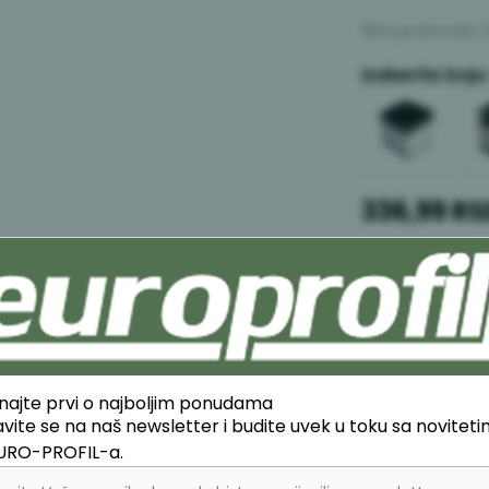
Šifra proizvoda:
Izaberite boju:
336,99
RS
Obavesti me
Prodajna jedinic
Izaberi količin
2
najte prvi o najboljim ponudama
javite se na naš newsletter i budite uvek u toku sa novitet
EURO-PROFIL-a.