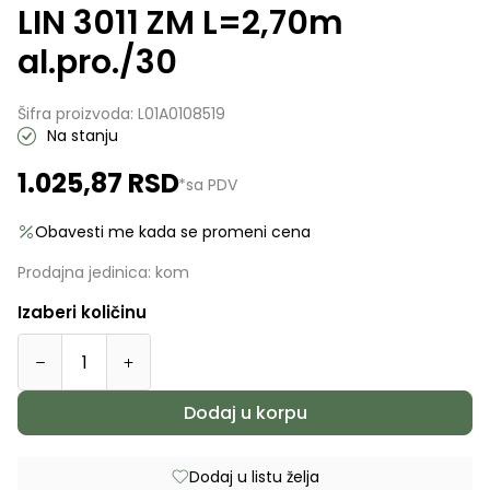
LIN 3011 ZM L=2,70m
al.pro./30
Šifra proizvoda:
L01A0108519
Na stanju
1.025,87
RSD
*sa PDV
Obavesti me kada se promeni cena
Prodajna jedinica:
kom
Izaberi količinu
Dodaj u korpu
Dodaj u listu želja