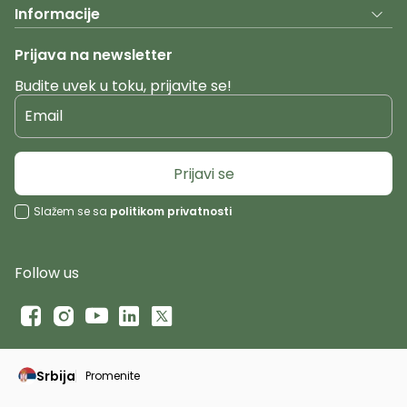
Informacije
Prijava na newsletter
Budite uvek u toku, prijavite se!
Email
Prijavi se
Slažem se sa
politikom privatnosti
Follow us
Srbija
Promenite
Promeni instancu sajta, posetite sajtove za druge zeml