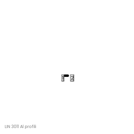
1
2
LIN 3011 Al profili